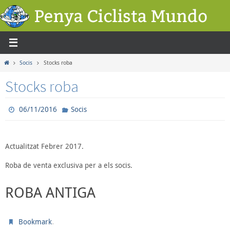
Skip
to
content
Home
Socis
Stocks roba
Stocks roba
06/11/2016
Socis
Actualitzat Febrer 2017.
Roba de venta exclusiva per a els socis.
ROBA ANTIGA
.
Bookmark